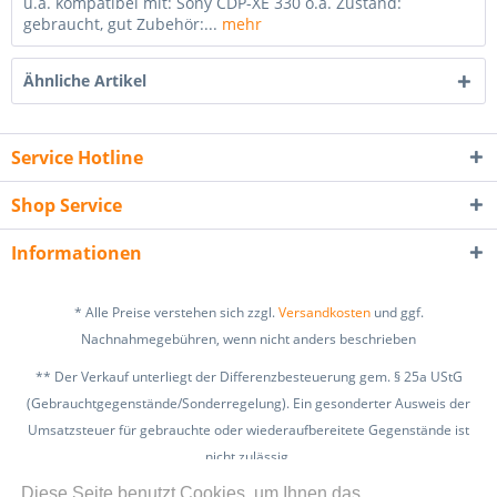
u.a. kompatibel mit: Sony CDP-XE 330 o.ä. Zustand:
gebraucht, gut Zubehör:...
mehr
Ähnliche Artikel
Service Hotline
Shop Service
Informationen
* Alle Preise verstehen sich zzgl.
Versandkosten
und ggf.
Nachnahmegebühren, wenn nicht anders beschrieben
** Der Verkauf unterliegt der Differenzbesteuerung gem. § 25a UStG
(Gebrauchtgegenstände/Sonderregelung). Ein gesonderter Ausweis der
Umsatzsteuer für gebrauchte oder wiederaufbereitete Gegenstände ist
nicht zulässig.
zzgl. Versandkosten
Diese Seite benutzt Cookies, um Ihnen das