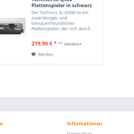
Plattenspieler in schwarz
Der Technics SL-Q300 ist ein
zuverlässiger und
benutzerfreundlicher
Plattenspieler, der sich durch
seine präzise Wiedergabe und
robuste Bauweise auszeichnet. Er
219,90 € *
**
299,90 € *
verfügt über einen
quarzgesteuerten Direktantrieb,
Merken
der für eine konstante...
ce
Informationen
Datenschutz