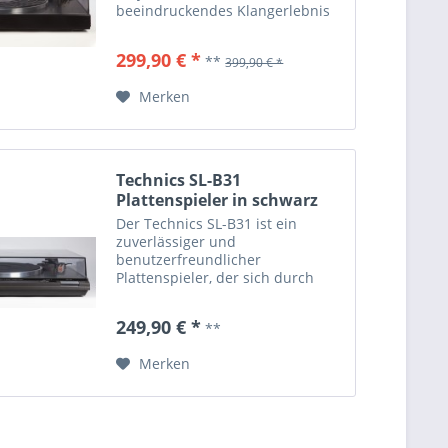
beeindruckendes Klangerlebnis
bietet. Mit seinem Riemenantrieb
und dem präzisen Tonarm sorgt
299,90 € *
**
399,90 € *
er für eine zuverlässige
Wiedergabe von Schallplatten.
Merken
Der...
Technics SL-B31
Plattenspieler in schwarz
Der Technics SL-B31 ist ein
zuverlässiger und
benutzerfreundlicher
Plattenspieler, der sich durch
seine solide Leistung und
einfache Bedienung auszeichnet.
249,90 € *
**
Er verfügt über einen präzisen
Riemenantrieb und einen
Merken
halbautomatischen Betrieb,...