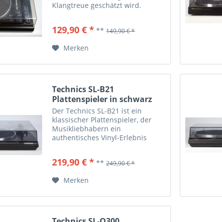
Klangtreue geschätzt wird.
Ausgestattet mit einem
Präzisions-Tonarm bietet er eine
129,90 € *
**
149,90 € *
hervorragende
Wiedergabequalität für
Merken
Schallplattenliebhaber. Der...
Technics SL-B21
Plattenspieler in schwarz
Der Technics SL-B21 ist ein
klassischer Plattenspieler, der
Musikliebhabern ein
authentisches Vinyl-Erlebnis
bietet. Mit seinem robusten
Riemenantrieb und der
219,90 € *
**
249,90 € *
hochwertigen
Tonarmkonstruktion liefert er
Merken
eine präzise Wiedergabe von...
Technics SL-Q300