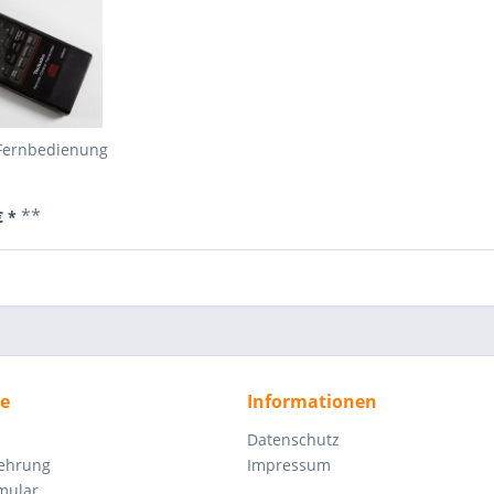
Fernbedienung
**
€ *
ce
Informationen
Datenschutz
lehrung
Impressum
mular