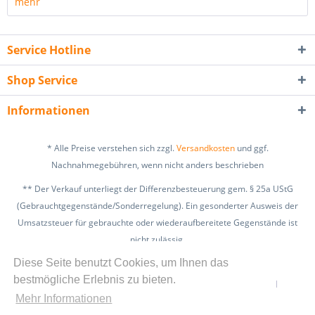
mehr
Service Hotline
Shop Service
Informationen
* Alle Preise verstehen sich zzgl.
Versandkosten
und ggf.
Nachnahmegebühren, wenn nicht anders beschrieben
** Der Verkauf unterliegt der Differenzbesteuerung gem. § 25a UStG
(Gebrauchtgegenstände/Sonderregelung). Ein gesonderter Ausweis der
Umsatzsteuer für gebrauchte oder wiederaufbereitete Gegenstände ist
nicht zulässig.
zzgl. Versandkosten
Diese Seite benutzt Cookies, um Ihnen das
bestmögliche Erlebnis zu bieten.
Kontakt
Widerrufsbelehrung
Datenschutz
AGB
Mehr Informationen
Impressum
Tipps & Informationen