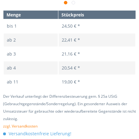
Menge
Stückpreis
bis
1
24,50 € *
ab
2
22,41 € *
ab
3
21,16 € *
ab
4
20,54 € *
ab
11
19,00 € *
Der Verkauf unterliegt der Differenzbesteuerung gem. § 25a UStG
(Gebrauchtgegenstände/Sonderregelung). Ein gesonderter Ausweis der
Umsatzsteuer für gebrauchte oder wiederaufbereitete Gegenstände ist nicht
zulässig.
zzgl. Versandkosten
Versandkostenfreie Lieferung!