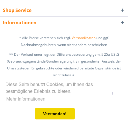
Shop Service
Informationen
* Alle Preise verstehen sich zzgl.
Versandkosten
und ggf.
Nachnahmegebühren, wenn nicht anders beschrieben
** Der Verkauf unterliegt der Differenzbesteuerung gem. § 25a UStG
(Gebrauchtgegenstände/Sonderregelung). Ein gesonderter Ausweis der
Umsatzsteuer für gebrauchte oder wiederaufbereitete Gegenstände ist
nicht zulässig.
zzgl. Versandkosten
Diese Seite benutzt Cookies, um Ihnen das
bestmögliche Erlebnis zu bieten.
Kontakt
Widerrufsbelehrung
Datenschutz
AGB
Mehr Informationen
Impressum
Tipps & Informationen
Realisiert mit Shopware
Verstanden!