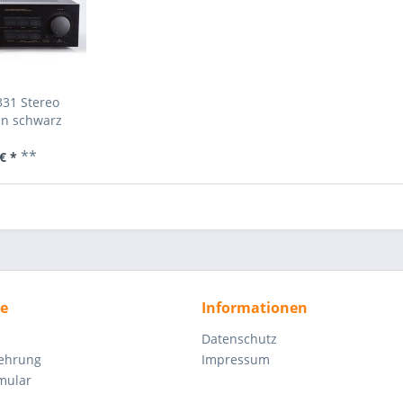
331 Stereo
in schwarz
**
€ *
ce
Informationen
Datenschutz
lehrung
Impressum
mular