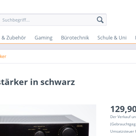
 & Zubehör
Gaming
Bürotechnik
Schule & Uni
rker
stärker in schwarz
129,90
Der Verkauf un
(Gebrauchtgeg
Umsatzsteuer f