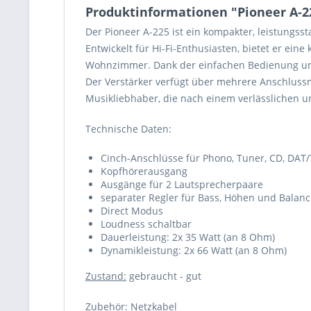
Produktinformationen "Pioneer A-22
Der Pioneer A-225 ist ein kompakter, leistungss
Entwickelt für Hi-Fi-Enthusiasten, bietet er ei
Wohnzimmer. Dank der einfachen Bedienung und 
Der Verstärker verfügt über mehrere Anschlussmög
Musikliebhaber, die nach einem verlässlichen u
Technische Daten:
Cinch-Anschlüsse für Phono, Tuner, CD, DAT
Kopfhörerausgang
Ausgänge für 2 Lautsprecherpaare
separater Regler für Bass, Höhen und Balan
Direct Modus
Loudness schaltbar
Dauerleistung: 2x 35 Watt (an 8 Ohm)
Dynamikleistung: 2x 66 Watt (an 8 Ohm)
Zustand:
gebraucht - gut
Zubehör:
Netzkabel