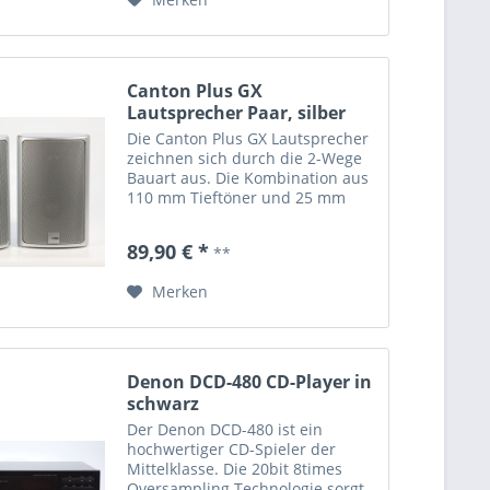
Canton Plus GX
Lautsprecher Paar, silber
Die Canton Plus GX Lautsprecher
zeichnen sich durch die 2-Wege
Bauart aus. Die Kombination aus
110 mm Tieftöner und 25 mm
Hochtöner mit einer
Musikbelastbarkeit von 100 W
89,90 € *
**
und einem Frequenzbereich von
45 - 30.000 Hz liefert einen
Merken
guten...
Denon DCD-480 CD-Player in
schwarz
Der Denon DCD-480 ist ein
hochwertiger CD-Spieler der
Mittelklasse. Die 20bit 8times
Oversampling Technologie sorgt