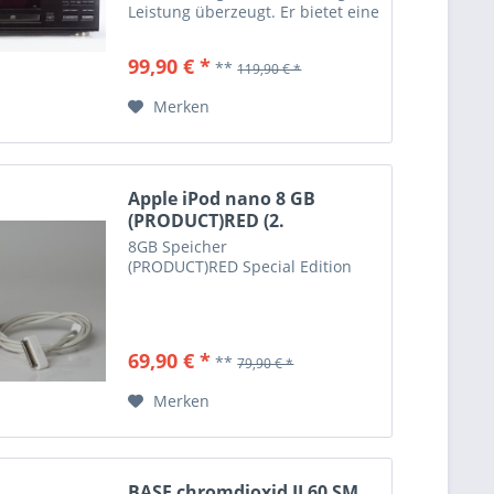
Leistung überzeugt. Er bietet eine
klare und detaillierte
Musikwiedergabe, die
99,90 € *
**
119,90 € *
Musikliebhaber begeistern wird.
Mit seinen...
Merken
Apple iPod nano 8 GB
(PRODUCT)RED (2.
Generation)
8GB Speicher
(PRODUCT)RED Special Edition
69,90 € *
**
79,90 € *
Merken
BASF chromdioxid II 60 SM