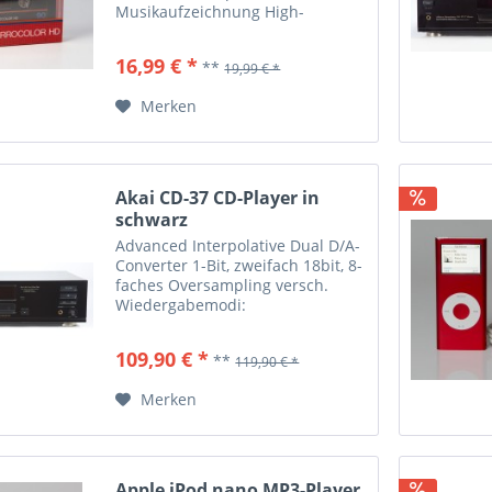
Musikaufzeichnung High-
Dynamic Kassette 120 µs
unbespielt
16,99 € *
**
19,99 € *
Merken
Akai CD-37 CD-Player in
schwarz
Advanced Interpolative Dual D/A-
Converter 1-Bit, zweifach 18bit, 8-
faches Oversampling versch.
Wiedergabemodi:
Shuffle/Random, Program
109,90 € *
**
119,90 € *
Merken
Apple iPod nano MP3-Player