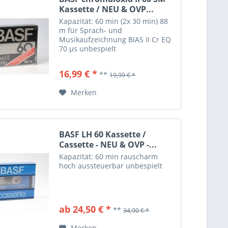
Kassette / NEU & OVP...
Kapazität: 60 min (2x 30 min) 88
m für Sprach- und
Musikaufzeichnung BIAS II Cr EQ
70 µs unbespielt
16,99 € *
**
19,99 € *
Merken
BASF LH 60 Kassette /
Cassette - NEU & OVP -...
Kapazität: 60 min rauscharm
hoch aussteuerbar unbespielt
ab 24,50 € *
**
34,90 € *
Merken