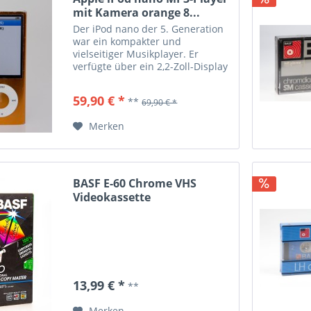
mit Kamera orange 8...
Der iPod nano der 5. Generation
war ein kompakter und
vielseitiger Musikplayer. Er
verfügte über ein 2,2-Zoll-Display
mit einer Auflösung von 240 x 376
Pixeln. 8GB Speicher Großes 2.2
59,90 € *
**
69,90 € *
Zoll Display für noch besseres
Video-Erlebnis Die...
Merken
BASF E-60 Chrome VHS
Videokassette
13,99 € *
**
Merken