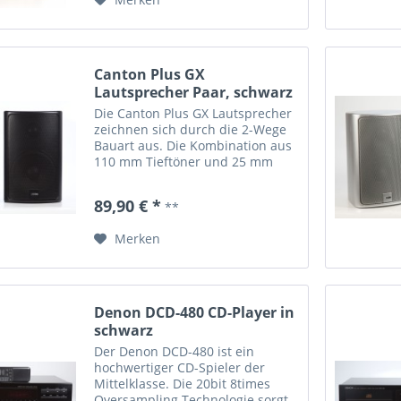
Canton Plus GX
Lautsprecher Paar, schwarz
Die Canton Plus GX Lautsprecher
zeichnen sich durch die 2-Wege
Bauart aus. Die Kombination aus
110 mm Tieftöner und 25 mm
Hochtöner mit einer
Musikbelastbarkeit von 100 W
89,90 € *
**
und einem Frequenzbereich von
45 - 30.000 Hz liefert einen
Merken
guten...
Denon DCD-480 CD-Player in
schwarz
Der Denon DCD-480 ist ein
hochwertiger CD-Spieler der
Mittelklasse. Die 20bit 8times
Oversampling Technologie sorgt