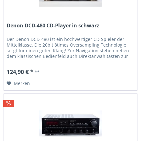
Denon DCD-480 CD-Player in schwarz
Der Denon DCD-480 ist ein hochwertiger CD-Spieler der
Mittelklasse. Die 20bit 8times Oversampling Technologie
sorgt für einen guten Klang! Zur Navigation stehen neben
dem klassischen Bedienfeld auch Direktanwahltasten zur
Verfügung. Verschiedene Wiedergabe- und Anzeige-Modi
runden das Gesamtbild hervorragend ab. Technische
124,90 € *
**
Daten: 20bit 8times over sampling Direktanwahltasten...
Merken