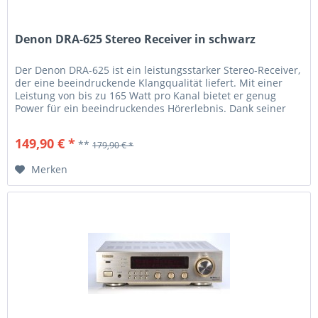
Denon DRA-625 Stereo Receiver in schwarz
Der Denon DRA-625 ist ein leistungsstarker Stereo-Receiver,
der eine beeindruckende Klangqualität liefert. Mit einer
Leistung von bis zu 165 Watt pro Kanal bietet er genug
Power für ein beeindruckendes Hörerlebnis. Dank seiner
vielseitigen Anschlussmöglichkeiten können verschiedene
Audioquellen wie CD-Player, Plattenspieler und digitale
149,90 € *
**
179,90 € *
Geräte problemlos integriert werden....
Merken