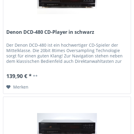
Denon DCD-480 CD-Player in schwarz
Der Denon DCD-480 ist ein hochwertiger CD-Spieler der
Mittelklasse. Die 20bit 8times Oversampling Technologie
sorgt für einen guten Klang! Zur Navigation stehen neben
dem klassischen Bedienfeld auch Direktanwahltasten zur
Verfügung. Verschiedene Wiedergabe- und Anzeige-Modi
runden das Gesamtbild hervorragend ab. Technische
139,90 € *
**
Daten: 20bit 8times over sampling Direktanwahltasten...
Merken