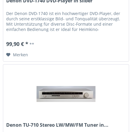
Denon DVD-1740 DVD-Player in silber
Der Denon DVD-1740 ist ein hochwertiger DVD-Player, der
durch seine erstklassige Bild- und Tonqualität überzeugt.
Mit Unterstützung für diverse Disc-Formate und einer
einfachen Bedienung ist er ideal für Heimkino-
Enthusiasten. Seine solide Verarbeitung und langlebige
Komponenten garantieren zuverlässige Leistung. Der Player
99,90 € *
**
bietet progressive Scan für ein gestochen scharfes...
Merken
Denon TU-710 Stereo LW/MW/FM Tuner in...