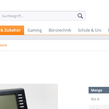
 & Zubehör
Gaming
Bürotechnik
Schule & Uni
werk
Menge
bis
4