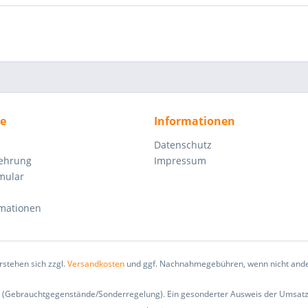
ce
Informationen
Datenschutz
lehrung
Impressum
mular
rmationen
erstehen sich zzgl.
Versandkosten
und ggf. Nachnahmegebühren, wenn nicht ande
G (Gebrauchtgegenstände/Sonderregelung). Ein gesonderter Ausweis der Umsatzs