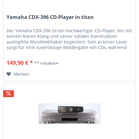
Yamaha CDX-396 CD-Player in titan
Der Yamaha CDX-396 ist ein hochwertiger CD-Player, der mit
seinem klaren Klang und seiner soliden Konstruktion
audiophile Musikliebhaber begeistert. Sein präziser Laser
sorgt für eine zuverlässige Wiedergabe von CDs, während
das hochwertige DAC (Digital-Analog-Wandler) eine
exzellente Audioqualität gewährleistet. Dank seiner
149,90 € *
**
179,90 € *
robusten Bauweise und der hochwertigen Komponenten...
Merken