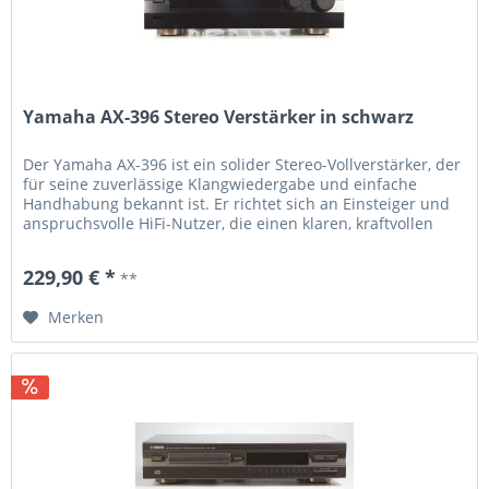
Yamaha AX-396 Stereo Verstärker in schwarz
Der Yamaha AX-396 ist ein solider Stereo-Vollverstärker, der
für seine zuverlässige Klangwiedergabe und einfache
Handhabung bekannt ist. Er richtet sich an Einsteiger und
anspruchsvolle HiFi-Nutzer, die einen klaren, kraftvollen
Sound wünschen. Mit seiner robusten Bauweise und den
verschiedenen Anschlussmöglichkeiten bietet er eine
229,90 € *
**
vielseitige Nutzung für verschiedene...
Merken