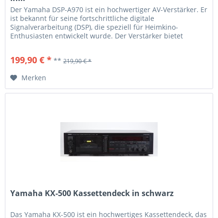
Der Yamaha DSP-A970 ist ein hochwertiger AV-Verstärker. Er
ist bekannt für seine fortschrittliche digitale
Signalverarbeitung (DSP), die speziell für Heimkino-
Enthusiasten entwickelt wurde. Der Verstärker bietet
verschiedene Surround-Modi, die ein immersives
Klangerlebnis ermöglichen. Zudem ist das Gerät mit
199,90 € *
**
219,90 € *
mehreren Audio-Eingängen ausgestattet, um verschiedene
Quellen...
Merken
Yamaha KX-500 Kassettendeck in schwarz
Das Yamaha KX-500 ist ein hochwertiges Kassettendeck, das