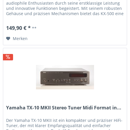
audiophile Enthusiasten durch seine erstklassige Leistung
und innovative Funktionen begeistert. Mit seinem robusten
Gehäuse und präzisen Mechanismen bietet das KX-500 eine
herausragende Wiedergabe von Kassetten in höchster
Qualität. Die Bedienung erfolgt intuitiv über das
149,90 € *
**
übersichtliche Bedienfeld, und die...
Merken
Yamaha TX-10 MKII Stereo Tuner Midi Format in...
Der Yamaha TX-10 MKII ist ein kompakter und präziser HiFi-
Tuner, der mit klarer Empfangsqualität und einfacher