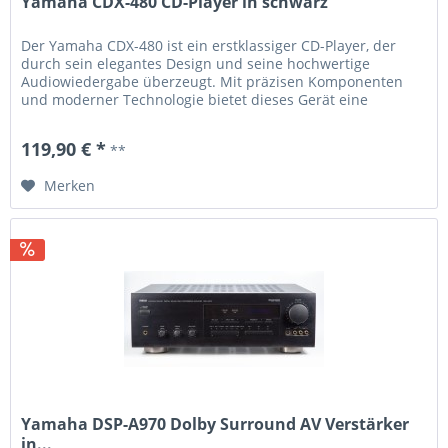
Yamaha CDX-480 CD-Player in schwarz
Der Yamaha CDX-480 ist ein erstklassiger CD-Player, der
durch sein elegantes Design und seine hochwertige
Audiowiedergabe überzeugt. Mit präzisen Komponenten
und moderner Technologie bietet dieses Gerät eine
beeindruckende Klangqualität für Musikliebhaber. Das
übersichtliche Display und die benutzerfreundliche
119,90 € *
**
Bedienung machen die Navigation durch Tracks und
Funktionen...
Merken
Yamaha DSP-A970 Dolby Surround AV Verstärker
in...