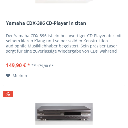
Yamaha CDX-396 CD-Player in titan
Der Yamaha CDX-396 ist ein hochwertiger CD-Player, der mit
seinem klaren Klang und seiner soliden Konstruktion
audiophile Musikliebhaber begeistert. Sein präziser Laser
sorgt für eine zuverlässige Wiedergabe von CDs, während
das hochwertige DAC (Digital-Analog-Wandler) eine
exzellente Audioqualität gewährleistet. Dank seiner
149,90 € *
**
179,90 € *
robusten Bauweise und der hochwertigen Komponenten...
Merken