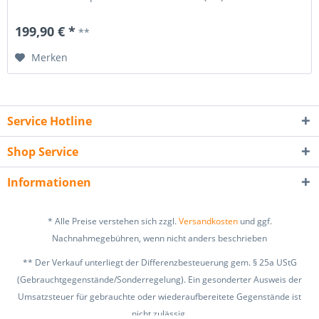
(MW) und liefert das Eingangssignal über Cinch-Ausgänge.
Die Bedienung erfolgt über Tasten am Gerät, das Display
199,90 € *
**
zeigt Frequenz, Signalstärke und andere...
Merken
Service Hotline
Shop Service
Informationen
* Alle Preise verstehen sich zzgl.
Versandkosten
und ggf.
Nachnahmegebühren, wenn nicht anders beschrieben
** Der Verkauf unterliegt der Differenzbesteuerung gem. § 25a UStG
(Gebrauchtgegenstände/Sonderregelung). Ein gesonderter Ausweis der
Umsatzsteuer für gebrauchte oder wiederaufbereitete Gegenstände ist
nicht zulässig.