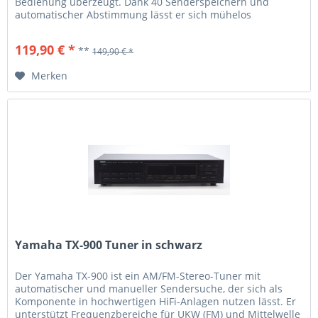
Bedienung überzeugt. Dank 40 Senderspeichern und
automatischer Abstimmung lässt er sich mühelos
anpassen. Sein zeitloses Design und die solide
Verarbeitung machen ihn zur idealen Ergänzung für jede
119,90 € *
**
149,90 € *
HiFi-Anlage. Mit einem breiten Frequenzgang und geringem
Klirrfaktor...
Merken
Yamaha TX-900 Tuner in schwarz
Der Yamaha TX-900 ist ein AM/FM-Stereo-Tuner mit
automatischer und manueller Sendersuche, der sich als
Komponente in hochwertigen HiFi-Anlagen nutzen lässt. Er
unterstützt Frequenzbereiche für UKW (FM) und Mittelwelle