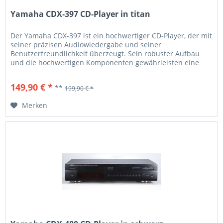
Yamaha CDX-397 CD-Player in titan
Der Yamaha CDX-397 ist ein hochwertiger CD-Player, der mit
seiner präzisen Audiowiedergabe und seiner
Benutzerfreundlichkeit überzeugt. Sein robuster Aufbau
und die hochwertigen Komponenten gewährleisten eine
zuverlässige Leistung und eine lange Lebensdauer. Dank
des hochentwickelten Digital-Analog-Wandlers liefert der
149,90 € *
**
199,90 € *
CDX-397 einen klaren und detailreichen Klang. Mit seinem...
Merken