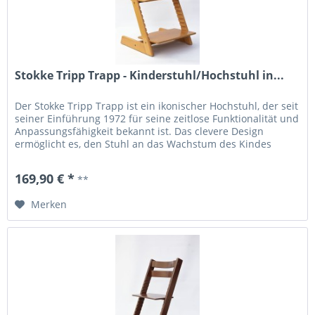
Stokke Tripp Trapp - Kinderstuhl/Hochstuhl in...
Der Stokke Tripp Trapp ist ein ikonischer Hochstuhl, der seit
seiner Einführung 1972 für seine zeitlose Funktionalität und
Anpassungsfähigkeit bekannt ist. Das clevere Design
ermöglicht es, den Stuhl an das Wachstum des Kindes
anzupassen, sodass er ein Leben lang genutzt werden
kann. Durch die einstellbare Sitz- und Fußplatte bietet der
169,90 € *
**
Stuhl optimalen Komfort und...
Merken