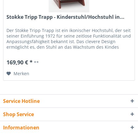
Stokke Tripp Trapp - Kinderstuhl/Hochstuhl in...
Der Stokke Tripp Trapp ist ein ikonischer Hochstuhl, der seit
seiner Einführung 1972 für seine zeitlose Funktionalität und
Anpassungsfähigkeit bekannt ist. Das clevere Design
ermöglicht es, den Stuhl an das Wachstum des Kindes
anzupassen, sodass er ein Leben lang genutzt werden
kann. Durch die einstellbare Sitz- und Fußplatte bietet der
169,90 € *
**
Stuhl optimalen Komfort und...
Merken
Service Hotline
Shop Service
Informationen