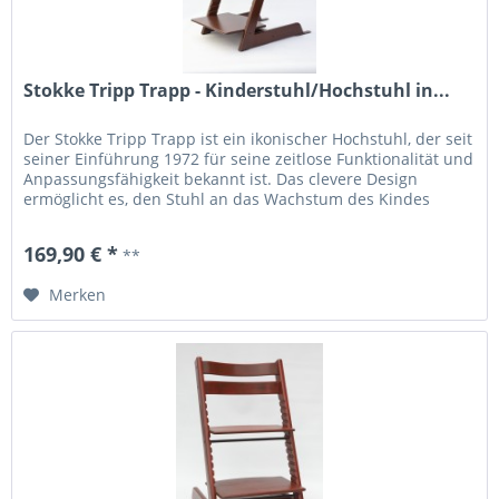
Stokke Tripp Trapp - Kinderstuhl/Hochstuhl in...
Der Stokke Tripp Trapp ist ein ikonischer Hochstuhl, der seit
seiner Einführung 1972 für seine zeitlose Funktionalität und
Anpassungsfähigkeit bekannt ist. Das clevere Design
ermöglicht es, den Stuhl an das Wachstum des Kindes
anzupassen, sodass er ein Leben lang genutzt werden
kann. Durch die einstellbare Sitz- und Fußplatte bietet der
169,90 € *
**
Stuhl optimalen Komfort und...
Merken