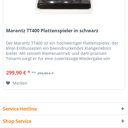
Marantz TT400 Plattenspieler in schwarz
Der Marantz TT400 ist ein hochwertiger Plattenspieler, der
Vinyl-Enthusiasten ein beeindruckendes Klangerlebnis
bietet. Mit seinem Riemenantrieb und dem präzisen
Tonarm sorgt er für eine zuverlässige Wiedergabe von
Schallplatten. Der Plattenspieler verfügt über ein stabiles
Chassis und ein vibrationsdämpfendes Design, um
299,90 € *
**
399,90 € *
störende Resonanzen zu minimieren. Die edle Optik und...
Merken
Service Hotline
Shop Service