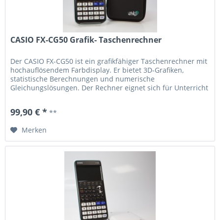
CASIO FX-CG50 Grafik- Taschenrechner
Der CASIO FX-CG50 ist ein grafikfähiger Taschenrechner mit
hochauflösendem Farbdisplay. Er bietet 3D-Grafiken,
statistische Berechnungen und numerische
Gleichungslösungen. Der Rechner eignet sich für Unterricht
und Studium gleichermaßen. Die Menüführung ist
iconbasiert und übersichtlich. Verschiedene Rechenmodi
99,90 € *
**
ermöglichen eine flexible Nutzung. Technische Daten:
Farbdisplay...
Merken