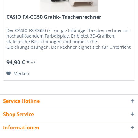
CASIO FX-CG50 Grafik- Taschenrechner
Der CASIO FX-CG50 ist ein grafikfähiger Taschenrechner mit
hochauflösendem Farbdisplay. Er bietet 3D-Grafiken,
statistische Berechnungen und numerische
Gleichungslösungen. Der Rechner eignet sich für Unterricht
und Studium gleichermaßen. Die Menüführung ist
iconbasiert und übersichtlich. Verschiedene Rechenmodi
94,90 € *
**
ermöglichen eine flexible Nutzung. Technische Daten:
Farbdisplay...
Merken
Service Hotline
Shop Service
Informationen