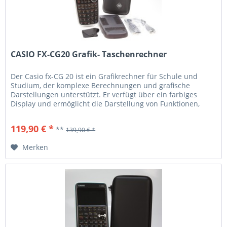
CASIO FX-CG20 Grafik- Taschenrechner
Der Casio fx-CG 20 ist ein Grafikrechner für Schule und
Studium, der komplexe Berechnungen und grafische
Darstellungen unterstützt. Er verfügt über ein farbiges
Display und ermöglicht die Darstellung von Funktionen,
Diagrammen und Tabellen. Die Bedienung erfolgt über ein
gut strukturiertes Menü und eine Tastatur mit
119,90 € *
**
139,90 € *
nummerischen und Funktions-Tasten. Der Rechner eignet
sich...
Merken